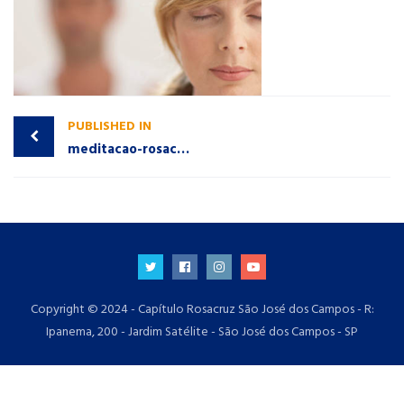
PUBLISHED IN
meditacao-rosacruz
Copyright © 2024 - Capítulo Rosacruz São José dos Campos - R:
Ipanema, 200 - Jardim Satélite - São José dos Campos - SP