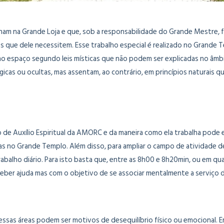
ham na Grande Loja e que, sob a responsabilidade do Grande Mestre, 
s que dele necessitem. Esse trabalho especial é realizado no Grande T
as no espaço segundo leis místicas que não podem ser explicadas no âm
icas ou ocultas, mas assentam, ao contrário, em princípios naturais qu
e Auxílio Espiritual da AMORC e da maneira como ela trabalha pode e
ias no Grande Templo. Além disso, para ampliar o campo de atividade 
abalho diário. Para isto basta que, entre as 8h00 e 8h20min, ou em 
receber ajuda mas com o objetivo de se associar mentalmente a serviç
 dessas áreas podem ser motivos de desequilíbrio físico ou emocional.