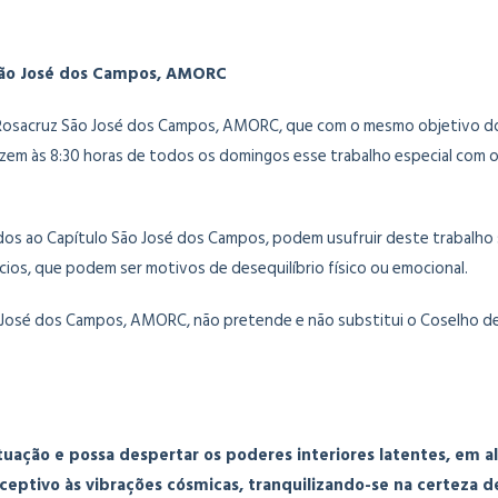
São José dos Campos, AMORC
Rosacruz São José dos Campos, AMORC, que com o mesmo objetivo do 
azem às 8:30 horas de todos os domingos esse trabalho especial com o
dos ao Capítulo São José dos Campos, podem usufruir deste trabalho so
cios, que podem ser motivos de desequilíbrio físico ou emocional.
José dos Campos, AMORC, não pretende e não substitui o Coselho de S
 atuação e possa despertar os poderes interiores latentes, em
 receptivo às vibrações cósmicas, tranquilizando-se na certeza 