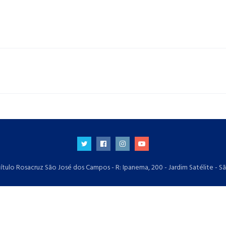
ítulo Rosacruz São José dos Campos - R: Ipanema, 200 - Jardim Satélite - S