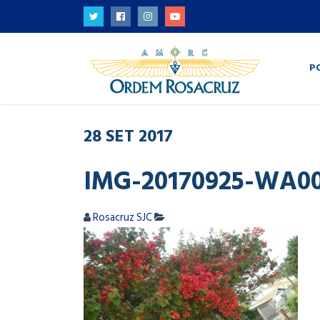
P
28
SET
2017
IMG-20170925-WA0
Rosacruz SJC