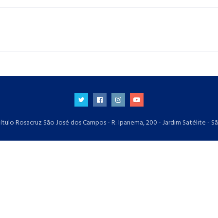
ítulo Rosacruz São José dos Campos - R: Ipanema, 200 - Jardim Satélite - S