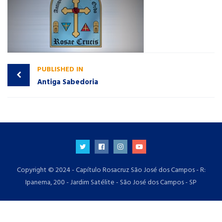
PUBLISHED IN
Antiga Sabedoria
Copyright © 2024 - Capítulo Rosacruz São José dos Campos - R:
Ipanema, 200 - Jardim Satélite - São José dos Campos - SP