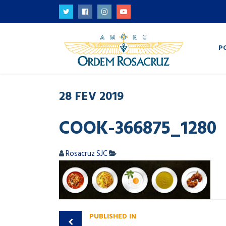
P
28
FEV
2019
COOK-366875_1280
Rosacruz SJC
PUBLISHED IN