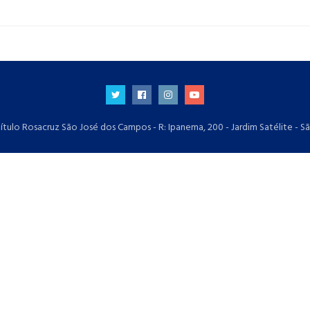
ítulo Rosacruz São José dos Campos - R: Ipanema, 200 - Jardim Satélite - S