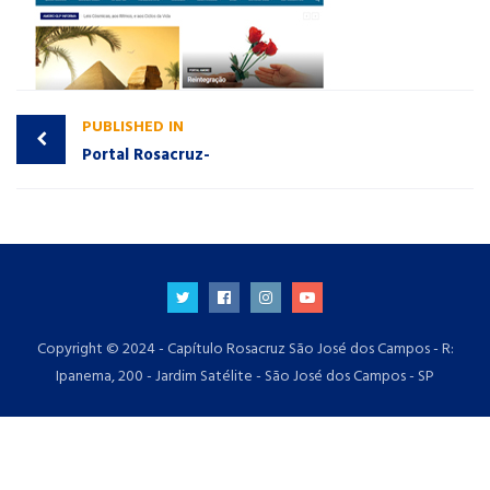
PUBLISHED IN
Portal Rosacruz-
Copyright © 2024 - Capítulo Rosacruz São José dos Campos - R:
Ipanema, 200 - Jardim Satélite - São José dos Campos - SP