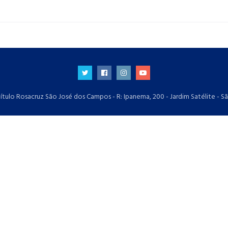
ítulo Rosacruz São José dos Campos - R: Ipanema, 200 - Jardim Satélite - S