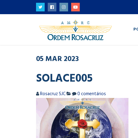
P
05
MAR
2023
SOLACE005
Rosacruz SJC
0 comentários